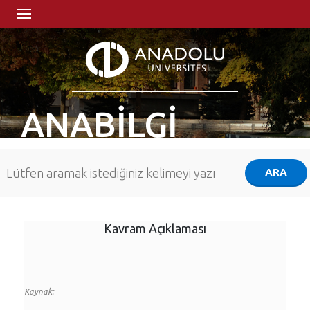
ANABİLGİ
Kavram Açıklaması
Kaynak: