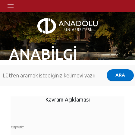
ANABİLGİ
Kavram Açıklaması
Kaynak: