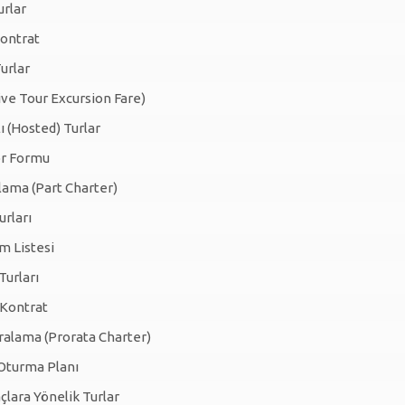
urlar
Kontrat
urlar
sive Tour Excursion Fare)
lı (Hosted) Turlar
r Formu
lama (Part Charter)
rları
m Listesi
urları
 Kontrat
ralama (Prorata Charter)
Oturma Planı
çlara Yönelik Turlar