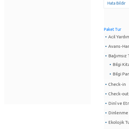
Hata Bildir
Paket Tur
Acil Yard
Avans-Har
Bağımsız T
Bilgi Kit
Bilgi Pa
Check-in
Check-out
Dinî ve Etn
Dinlenme 
Ekolojik T