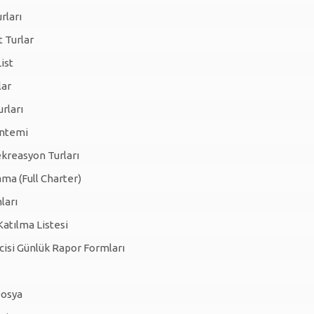
urları
 Turlar
ist
lar
rları
öntemi
kreasyon Turları
ma (Full Charter)
ları
atılma Listesi
cisi Günlük Rapor Formları
Dosya