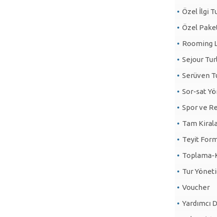
Özel İlgi T
Özel Paket
Rooming L
Sejour Tur
Serüven Tu
Sor-sat Y
Spor ve Re
Tam Kirala
Teyit Form
Toplama-K
Tur Yöneti
Voucher
Yardımcı 