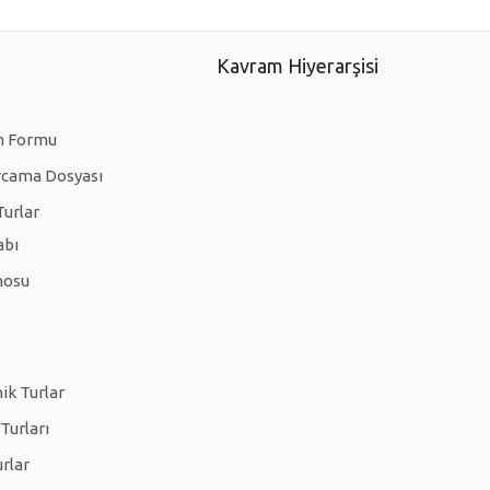
Kavram Hiyerarşisi
ım Formu
cama Dosyası
urlar
abı
nosu
ik Turlar
Turları
urlar