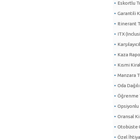
Eskortlu T
Garantili 
Itinerant T
ITX (Inclu
Karşılayıcı
Kaza Rapo
Kısmi Kira
Manzara Tu
Oda Dağılı
Öğrenme T
Opsiyonlu
Oransal Ki
Otobüste 
Özel İhtiya