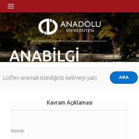
ANABİLGİ
Kavram Açıklaması
Kaynak: