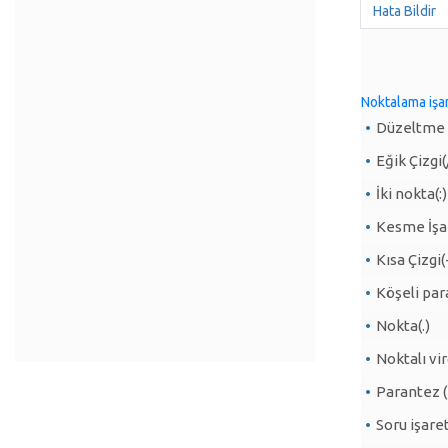
Hata Bildir
Noktalama işar
Düzeltme İ
Eğik Çizgi(
İki nokta(:)
Kesme İşar
Kısa Çizgi(
Köşeli para
Nokta(.)
Noktalı vir
Parantez ( (
Soru işaret