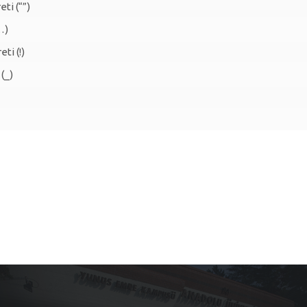
eti (“”)
…)
ti (!)
(_)