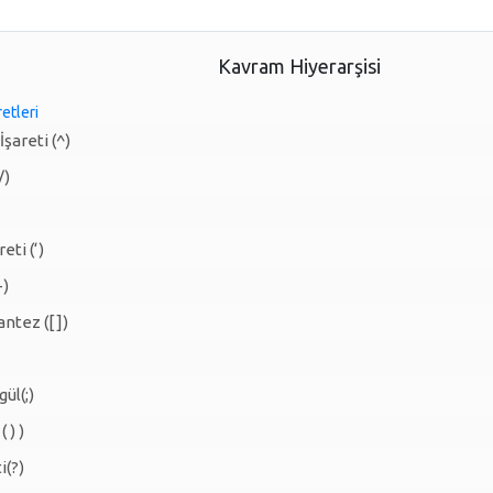
Kavram Hiyerarşisi
etleri
şareti (^)
/)
eti (‘)
-)
ntez ([ ])
gül(;)
 ) )
i(?)