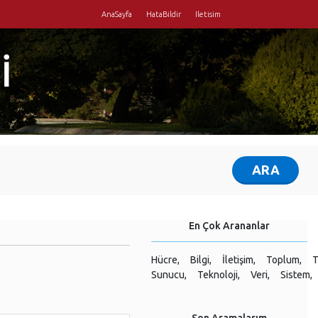
AnaSayfa
HataBildir
Iletisim
İ
En Çok Arananlar
Hücre,
Bilgi,
İletişim,
Toplum,
T
Sunucu,
Teknoloji,
Veri,
Sistem,