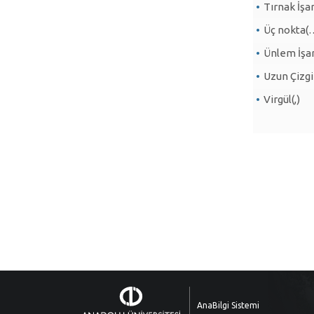
Tırnak İşar
Üç nokta(
Ünlem İşare
Uzun Çizgi 
Virgül(,)
AnaBilgi Sistemi