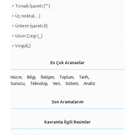
Tırnak İşareti (“”)
Üç nokta(…)
Ünlem İşareti (!)
Uzun Çizgi (_)
Virgül(,)
En Çok Arananlar
Hücre,
Bilgi,
İletişim,
Toplum,
Tarih,
Sunucu,
Teknoloji,
Veri,
Sistem,
Analiz
Son Aramalarım
Kavramla İlgili Resimler