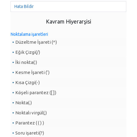
Hata Bildir
Kavram Hiyerarşisi
Noktalama işaretleri
Düzeltme İşareti (^)
Eğik Çizgi(/)
İki nokta(:)
Kesme İşareti (‘)
Kısa Çizgi(-)
Köşeli parantez ([ ])
Nokta(.)
Noktalı virgül(;)
Parantez ( ( ) )
Soru işareti(?)