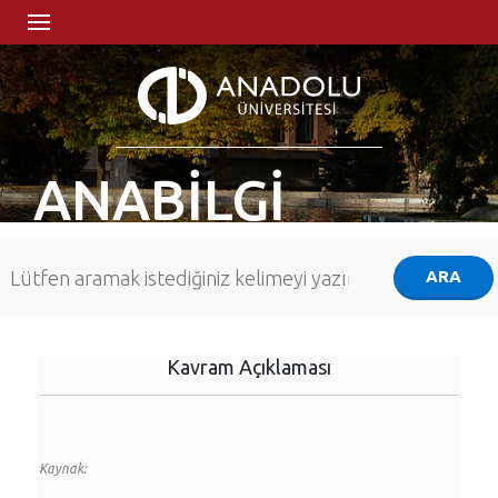
ANABİLGİ
Kavram Açıklaması
Kaynak: