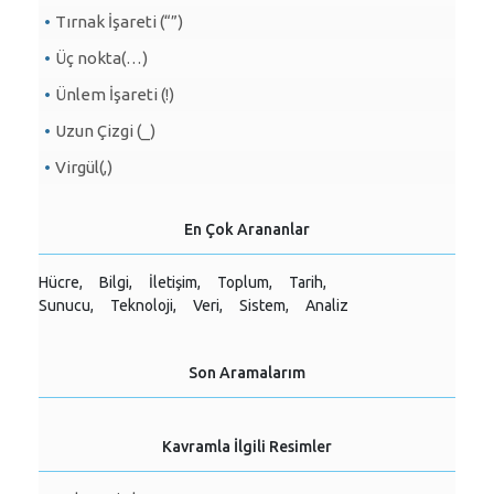
Tırnak İşareti (“”)
Üç nokta(…)
Ünlem İşareti (!)
Uzun Çizgi (_)
Virgül(,)
En Çok Arananlar
Hücre,
Bilgi,
İletişim,
Toplum,
Tarih,
Sunucu,
Teknoloji,
Veri,
Sistem,
Analiz
Son Aramalarım
Kavramla İlgili Resimler