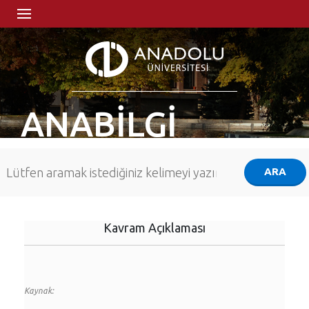
ANABİLGİ
Kavram Açıklaması
Kaynak: