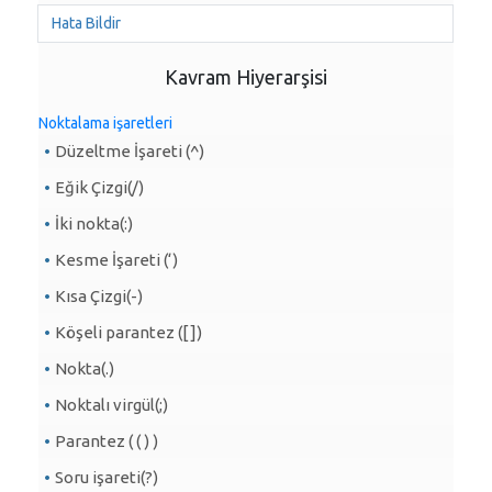
Hata Bildir
Kavram Hiyerarşisi
Noktalama işaretleri
Düzeltme İşareti (^)
Eğik Çizgi(/)
İki nokta(:)
Kesme İşareti (‘)
Kısa Çizgi(-)
Köşeli parantez ([ ])
Nokta(.)
Noktalı virgül(;)
Parantez ( ( ) )
Soru işareti(?)