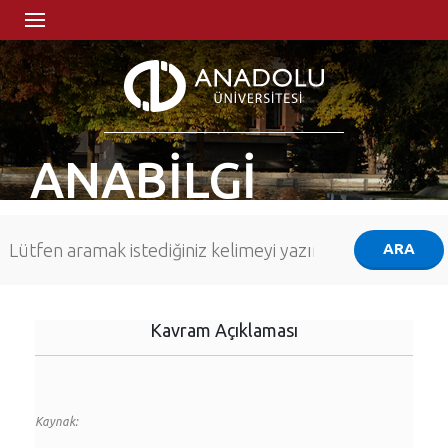
ANABİLGİ
Kavram Açıklaması
Kaynak: