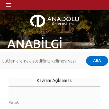
ANABİLGİ
Kavram Açıklaması
Kaynak: