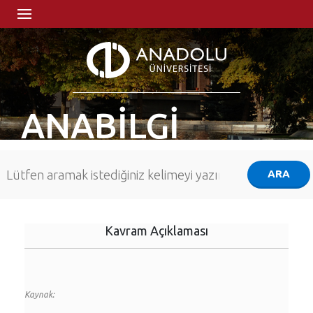
ANABİLGİ
Kavram Açıklaması
Kaynak: