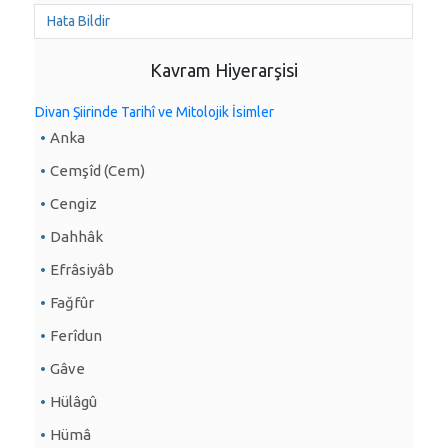
Hata Bildir
Kavram Hiyerarşisi
Divan Şiirinde Tarihî ve Mitolojik İsimler
Anka
Cemşîd (Cem)
Cengiz
Dahhâk
Efrâsiyâb
Fağfûr
Ferîdun
Gâve
Hülâgû
Hümâ