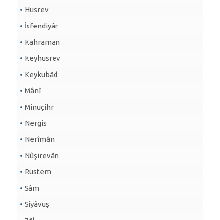
Husrev
İsfendiyâr
Kahraman
Keyhusrev
Keykubâd
Mânî
Minuçihr
Nergis
Nerîmân
Nûşirevân
Rüstem
Sâm
Siyâvuş