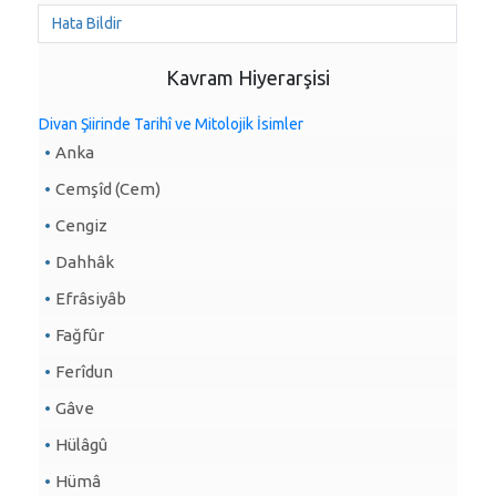
Hata Bildir
Kavram Hiyerarşisi
Divan Şiirinde Tarihî ve Mitolojik İsimler
Anka
Cemşîd (Cem)
Cengiz
Dahhâk
Efrâsiyâb
Fağfûr
Ferîdun
Gâve
Hülâgû
Hümâ