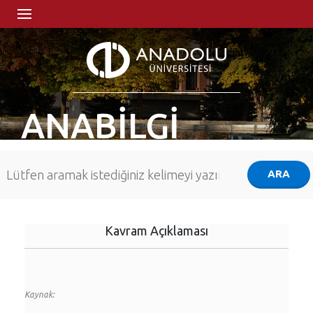
ANABİLGİ
Kavram Açıklaması
Kaynak: