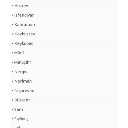
Husrev
İsfendiyâr
Kahraman
Keyhusrev
Keykubâd
Mânî
Minuçihr
Nergis
Nerîmân
Nûşirevân
Rüstem
Sâm
Siyâvuş