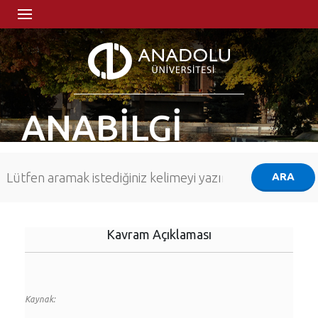
ANABİLGİ
Kavram Açıklaması
Kaynak: