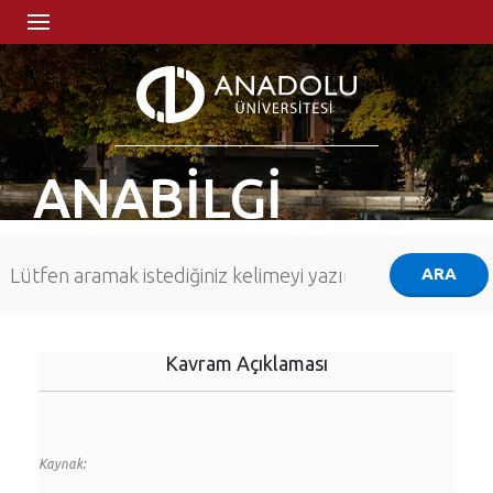
ANABİLGİ
Kavram Açıklaması
Kaynak: