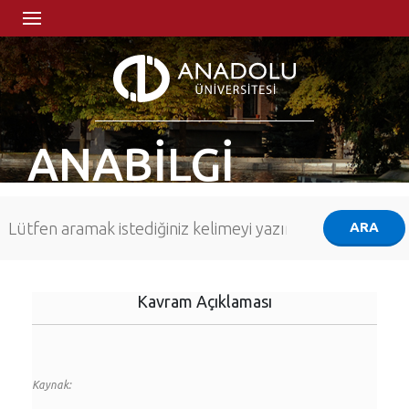
ANABİLGİ
Kavram Açıklaması
Kaynak: