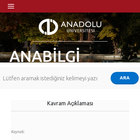
ANABİLGİ
Kavram Açıklaması
Kaynak: