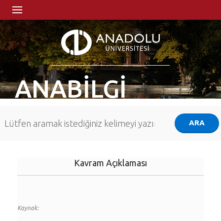
ANABİLGİ
Kavram Açıklaması
Kaynak: