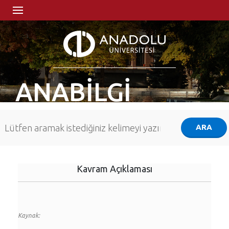
ANABİLGİ
Kavram Açıklaması
Kaynak: