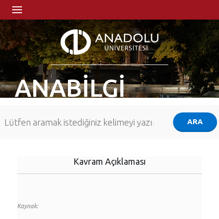
ANABİLGİ
Kavram Açıklaması
Kaynak: