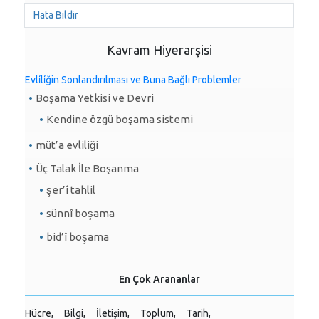
Hata Bildir
Kavram Hiyerarşisi
Evli̇li̇ğin Sonlandırılması ve Buna Bağlı Problemler
Boşama Yetkisi ve Devri
Kendine özgü boşama sistemi
müt’a evliliği
Üç Talak İle Boşanma
şer’î tahlil
sünnî boşama
bid’î boşama
En Çok Arananlar
Hücre,
Bilgi,
İletişim,
Toplum,
Tarih,