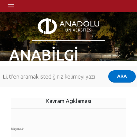
ANABİLGİ
Kavram Açıklaması
Kaynak: