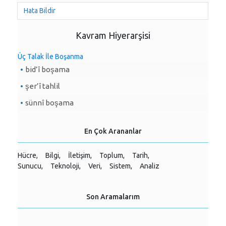
Hata Bildir
Kavram Hiyerarşisi
Üç Talak İle Boşanma
bid’î boşama
şer’î tahlil
sünnî boşama
En Çok Arananlar
Hücre,
Bilgi,
İletişim,
Toplum,
Tarih,
Sunucu,
Teknoloji,
Veri,
Sistem,
Analiz
Son Aramalarım