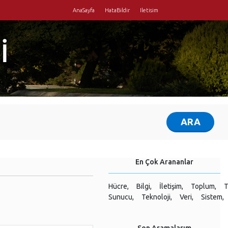
AnaSayfa
HataBildir
Iletisim
İ
En Çok Arananlar
Hücre,
Bilgi,
İletişim,
Toplum,
T
Sunucu,
Teknoloji,
Veri,
Sistem,