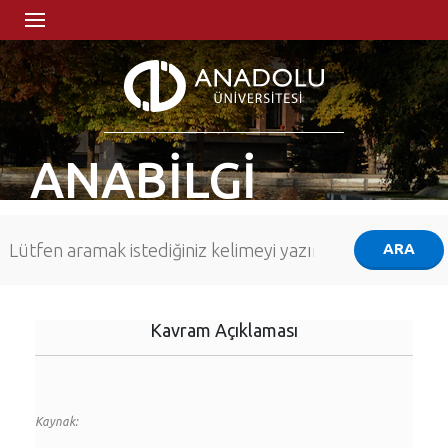
ANABİLGİ
Kavram Açıklaması
Kaynak: