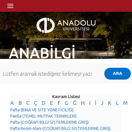
ANABİLGİ
Kavram Listesi
A
B
C
Ç
D
E
F
G
Ğ
H
I
İ
J
K
L
M
Pafta (BİNA VE SİTE YÖNETİCİLİĞİ)
Paella (TEMEL MUTFAK TEKNİKLERİ)
Pafta (COĞRAFİ BİLGİ SİSTEMLERİNE GİRİŞ)
Pafta Resim Alanı (COĞRAFİ BİLGİ SİSTEMLERİNE GİRİŞ)