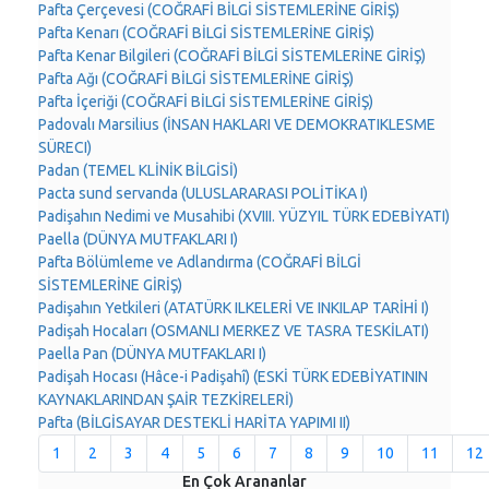
Pafta Çerçevesi (COĞRAFİ BİLGİ SİSTEMLERİNE GİRİŞ)
Pafta Kenarı (COĞRAFİ BİLGİ SİSTEMLERİNE GİRİŞ)
Pafta Kenar Bilgileri (COĞRAFİ BİLGİ SİSTEMLERİNE GİRİŞ)
Pafta Ağı (COĞRAFİ BİLGİ SİSTEMLERİNE GİRİŞ)
Pafta İçeriği (COĞRAFİ BİLGİ SİSTEMLERİNE GİRİŞ)
Padovalı Marsilius (İNSAN HAKLARI VE DEMOKRATIKLESME
SÜRECI)
Padan (TEMEL KLİNİK BİLGİSİ)
Pacta sund servanda (ULUSLARARASI POLİTİKA I)
Padişahın Nedimi ve Musahibi (XVIII. YÜZYIL TÜRK EDEBİYATI)
Paella (DÜNYA MUTFAKLARI I)
Pafta Bölümleme ve Adlandırma (COĞRAFİ BİLGİ
SİSTEMLERİNE GİRİŞ)
Padişahın Yetkileri (ATATÜRK ILKELERİ VE INKILAP TARİHİ I)
Padişah Hocaları (OSMANLI MERKEZ VE TASRA TESKİLATI)
Paella Pan (DÜNYA MUTFAKLARI I)
Padişah Hocası (Hâce-i Padişahî) (ESKİ TÜRK EDEBİYATININ
KAYNAKLARINDAN ŞAİR TEZKİRELERİ)
Pafta (BİLGİSAYAR DESTEKLİ HARİTA YAPIMI II)
1
2
3
4
5
6
7
8
9
10
11
12
En Çok Arananlar