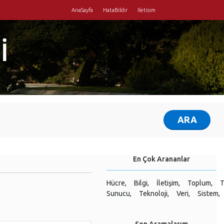
AnaSayfa
HataBildir
Iletisim
İ
En Çok Arananlar
Hücre,
Bilgi,
İletişim,
Toplum,
T
Sunucu,
Teknoloji,
Veri,
Sistem,