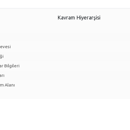
Kavram Hiyerarşisi
çevesi
ği
r Bilgileri
arı
m Alanı