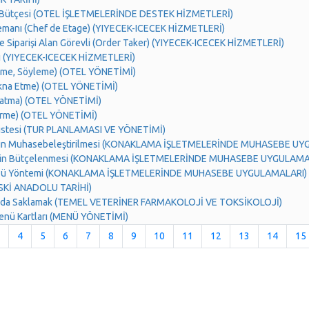
i Bütçesi (OTEL İŞLETMELERİNDE DESTEK HİZMETLERİ)
emanı (Chef de Etage) (YIYECEK-ICECEK HİZMETLERİ)
e Siparişi Alan Görevli (Order Taker) (YIYECEK-ICECEK HİZMETLERİ)
sı (YIYECEK-ICECEK HİZMETLERİ)
rme, Söyleme) (OTEL YÖNETİMİ)
ikna Etme) (OTEL YÖNETİMİ)
Katma) (OTEL YÖNETİMİ)
erme) (OTEL YÖNETİMİ)
Listesi (TUR PLANLAMASI VE YÖNETİMİ)
ının Muhasebeleştirilmesi (KONAKLAMA İŞLETMELERİNDE MUHASEBE U
inin Bütçelenmesi (KONAKLAMA İŞLETMELERİNDE MUHASEBE UYGULAMA
ğü Yöntemi (KONAKLAMA İŞLETMELERİNDE MUHASEBE UYGULAMALARI)
SKİ ANADOLU TARİHİ)
ında Saklamak (TEMEL VETERİNER FARMAKOLOJİ VE TOKSİKOLOJİ)
enü Kartları (MENÜ YÖNETİMİ)
4
5
6
7
8
9
10
11
12
13
14
15