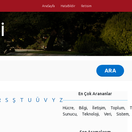
AnaSayfa
HataBildir
Iletisim
İ
En Çok Arananlar
R
S
Ş
T
U
Ü
V
Y
Z
Hücre,
Bilgi,
İletişim,
Toplum,
T
Sunucu,
Teknoloji,
Veri,
Sistem,