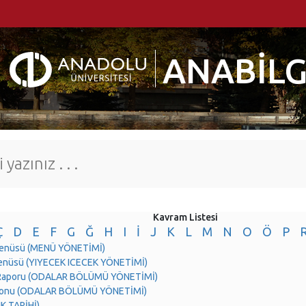
ANABİLG
Kavram Listesi
Ç
D
E
F
G
Ğ
H
I
İ
J
K
L
M
N
O
Ö
P
Menüsü (MENÜ YÖNETİMİ)
menüsü (YIYECEK ICECEK YÖNETİMİ)
 Raporu (ODALAR BÖLÜMÜ YÖNETİMİ)
onu (ODALAR BÖLÜMÜ YÖNETİMİ)
K TARİHİ)