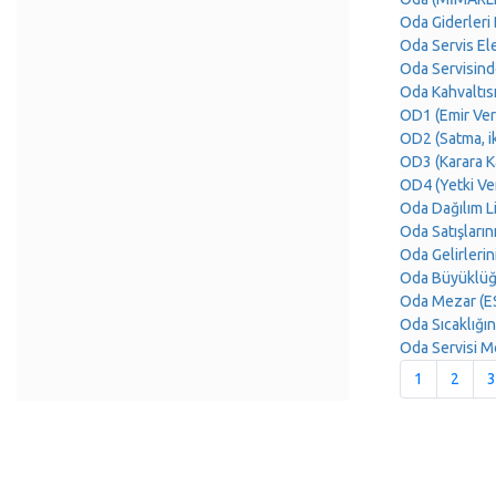
Oda Giderler
Oda Servis El
Oda Servisind
Oda Kahvaltı
OD1 (Emir Ve
OD2 (Satma, 
OD3 (Karara 
OD4 (Yetki V
Oda Dağılım 
Oda Satışlar
Oda Gelirler
Oda Büyüklü
Oda Mezar (E
Oda Sıcaklığ
Oda Servisi M
1
2
3