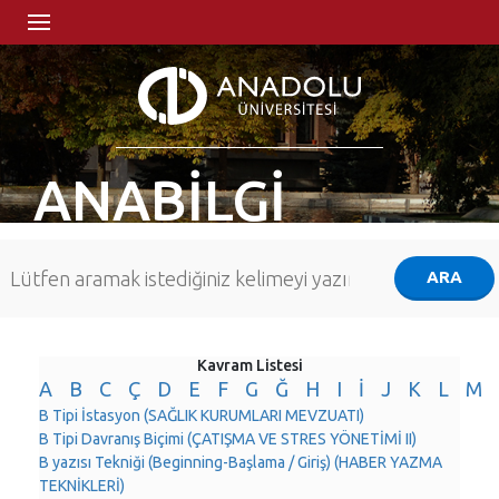
ANABİLGİ
Kavram Listesi
A
B
C
Ç
D
E
F
G
Ğ
H
I
İ
J
K
L
M
B Tipi İstasyon (SAĞLIK KURUMLARI MEVZUATI)
B Tipi Davranış Biçimi (ÇATIŞMA VE STRES YÖNETİMİ II)
B yazısı Tekniği (Beginning-Başlama / Giriş) (HABER YAZMA
TEKNİKLERİ)