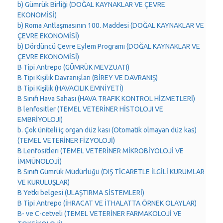
b) Gümrük Birliği (DOĞAL KAYNAKLAR VE ÇEVRE
EKONOMİSİ)
b) Roma Antlaşmasının 100. Maddesi (DOĞAL KAYNAKLAR VE
ÇEVRE EKONOMİSİ)
b) Dördüncü Çevre Eylem Programı (DOĞAL KAYNAKLAR VE
ÇEVRE EKONOMİSİ)
B Tipi Antrepo (GÜMRÜK MEVZUATI)
B Tipi Kişilik Davranışları (BİREY VE DAVRANIŞ)
B Tipi Kişilik (HAVACILIK EMNİYETİ)
B Sınıfı Hava Sahası (HAVA TRAFIK KONTROL HİZMETLERİ)
B lenfositler (TEMEL VETERİNER HİSTOLOJI VE
EMBRİYOLOJI)
b. Çok üniteli iç organ düz kası (Otomatik olmayan düz kas)
(TEMEL VETERİNER FİZYOLOJİ)
B Lenfositleri (TEMEL VETERİNER MİKROBİYOLOJİ VE
İMMÜNOLOJİ)
B Sınıfı Gümrük Müdürlüğü (DIŞ TİCARETLE İLGİLİ KURUMLAR
VE KURULUŞLAR)
B Yetki belgesi (ULAŞTIRMA SİSTEMLERİ)
B Tipi Antrepo (İHRACAT VE İTHALATTA ÖRNEK OLAYLAR)
B- ve C-cetveli (TEMEL VETERİNER FARMAKOLOJİ VE