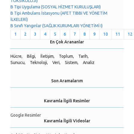
TOKSİKOLOJİ)
B Tipi Uygulama (SOSYAL HİZMET KURULUŞLARI)
B Tipi Ambulans İstasyonu (AFET TIBBI VE YÖNETİM
İLKELERİ)
B Sınıfı Yangınlar (SAĞLIK KURUMLARI YÖNETİMİ I)
1
2
3
4
5
6
7
8
9
10
11
12
En Çok Arananlar
Hücre,
Bilgi,
İletişim,
Toplum,
Tarih,
Sunucu,
Teknoloji,
Veri,
Sistem,
Analiz
Son Aramalarım
Kavramla İlgili Resimler
Google Resimler
Kavramla İlgili Videolar