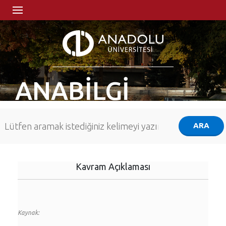
ANABİLGİ
Kavram Açıklaması
Kaynak: