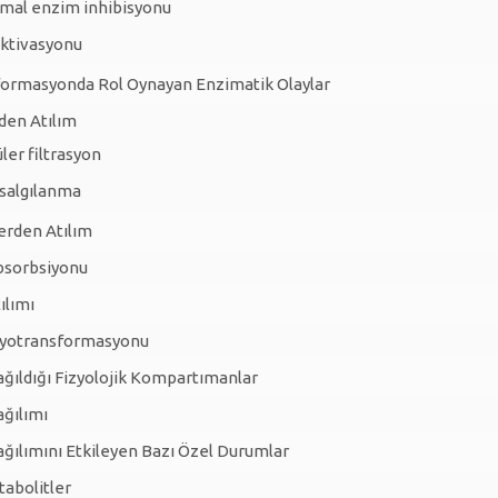
mal enzim inhibisyonu
ktivasyonu
formasyonda Rol Oynayan Enzimatik Olaylar
den Atılım
er filtrasyon
 salgılanma
erden Atılım
Absorbsiyonu
tılımı
Biyotransformasyonu
Dağıldığı Fizyolojik Kompartımanlar
ağılımı
Dağılımını Etkileyen Bazı Özel Durumlar
tabolitler