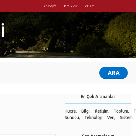
AnaSayfa
HataBildir
Iletisim
İ
En Çok Arananlar
Hücre,
Bilgi,
İletişim,
Toplum,
T
Sunucu,
Teknoloji,
Veri,
Sistem,