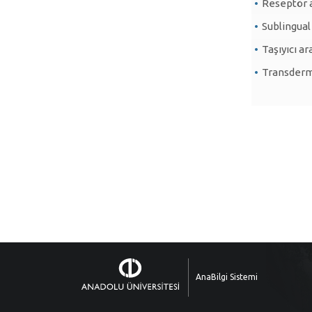
Reseptör a
Sublingual
Taşıyıcı ar
Transderma
AnaBilgi Sistemi