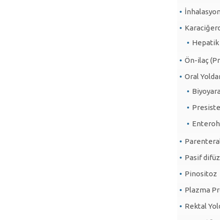
İnhalasyon
Karaciğer
Hepatik
Ön-ilaç (P
Oral Yolda
Biyoyar
Presist
Enterohe
Parenteral
Pasif difü
Pinositoz
Plazma Pr
Rektal Yol