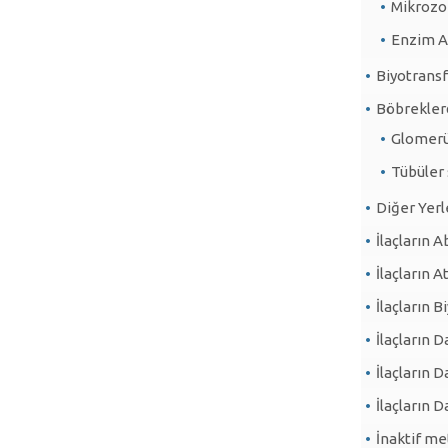
Mikrozo
Enzim A
Biyotrans
Böbrekler
Glomerül
Tübüler
Diğer Yerl
İlaçların 
İlaçların A
İlaçların 
İlaçların 
İlaçların D
İlaçların 
İnaktif me