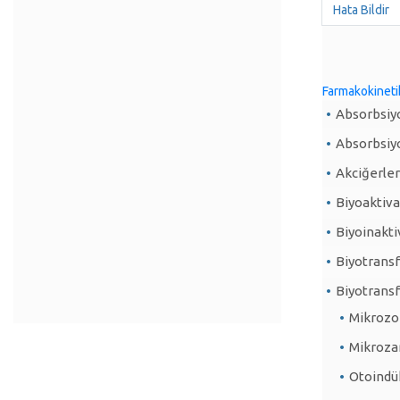
Hata Bildir
Farmakokineti
Absorbsiyo
Absorbsiyo
Akciğerler
Biyoaktiv
Biyoinakti
Biyotrans
Biyotransf
Mikrozo
Mikroza
Otoindü