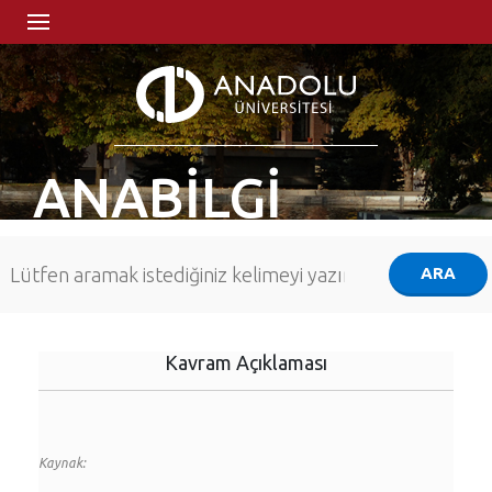
ANABİLGİ
Kavram Açıklaması
Kaynak: