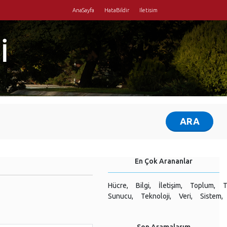
AnaSayfa
HataBildir
Iletisim
İ
En Çok Arananlar
Hücre,
Bilgi,
İletişim,
Toplum,
T
Sunucu,
Teknoloji,
Veri,
Sistem,