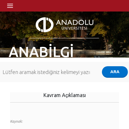
ANABİLGİ
Kavram Açıklaması
Kaynak: