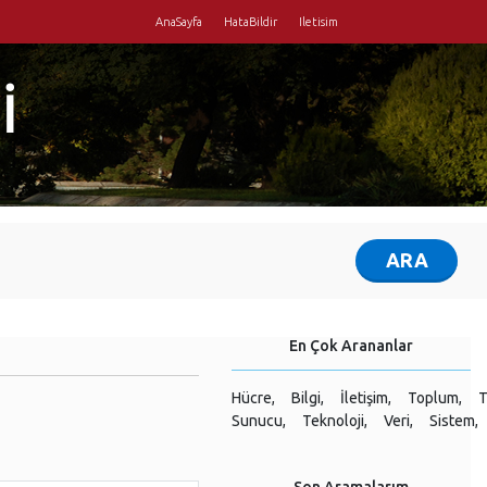
AnaSayfa
HataBildir
Iletisim
İ
En Çok Arananlar
Hücre,
Bilgi,
İletişim,
Toplum,
T
Sunucu,
Teknoloji,
Veri,
Sistem,