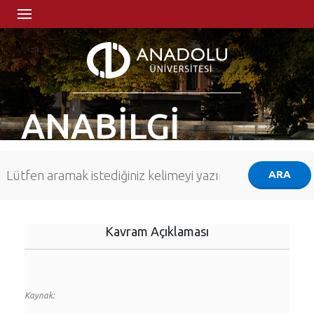
ANABİLGİ
Kavram Açıklaması
Kaynak: