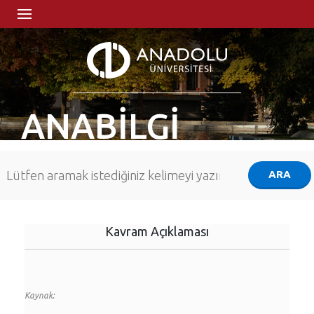
ANABİLGİ
Kavram Açıklaması
Kaynak: