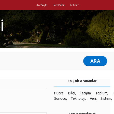
AnaSayfa
HataBildir
Iletisim
İ
En Çok Arananlar
Hücre,
Bilgi,
İletişim,
Toplum,
T
Sunucu,
Teknoloji,
Veri,
Sistem,