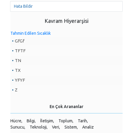
Hata Bildir
Kavram Hiyerarşisi
Tahmin Edilen Sıcaklık
GfGf
TFTF
TN
TX
YFYF
Z
En Çok Arananlar
Hücre,
Bilgi,
İletişim,
Toplum,
Tarih,
Sunucu,
Teknoloji,
Veri,
Sistem,
Analiz