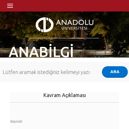
ANABİLGİ
Kavram Açıklaması
Kaynak: