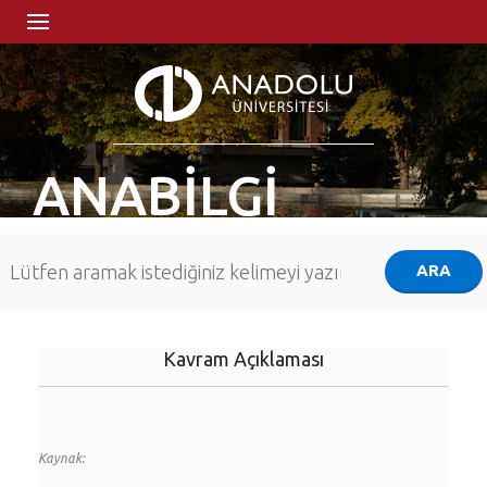
ANABİLGİ
Kavram Açıklaması
Kaynak: