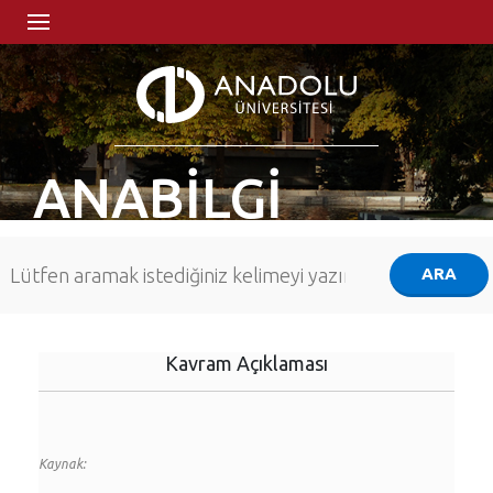
ANABİLGİ
Kavram Açıklaması
Kaynak: