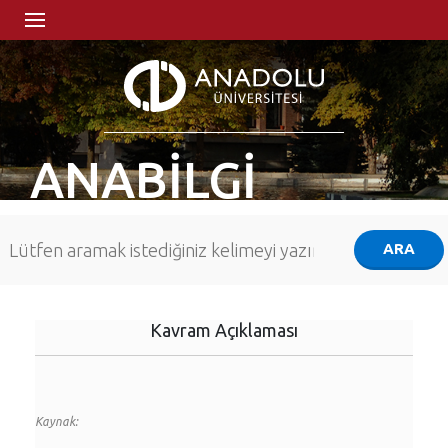
ANABİLGİ
Kavram Açıklaması
Kaynak: