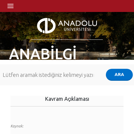
ANABİLGİ
Kavram Açıklaması
Kaynak: