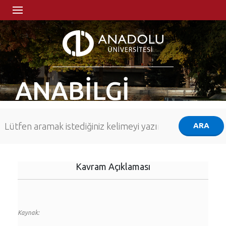
ANABİLGİ
Kavram Açıklaması
Kaynak: