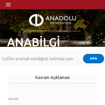
ANABİLGİ
Kavram Açıklaması
Kaynak: