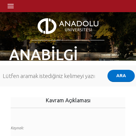
ANABİLGİ
Kavram Açıklaması
Kaynak: