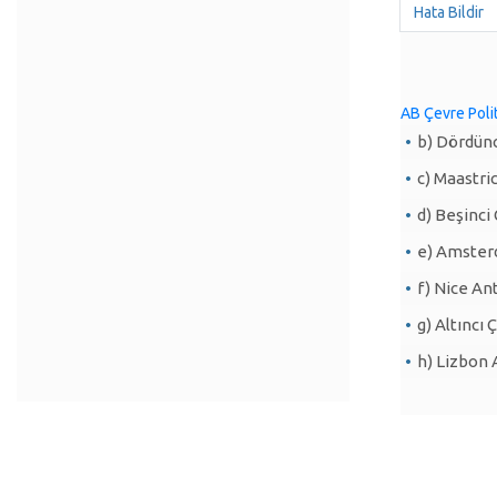
Hata Bildir
AB Çevre Polit
b) Dördün
c) Maastri
d) Beşinci
e) Amsterd
f) Nice An
g) Altıncı
h) Lizbon 