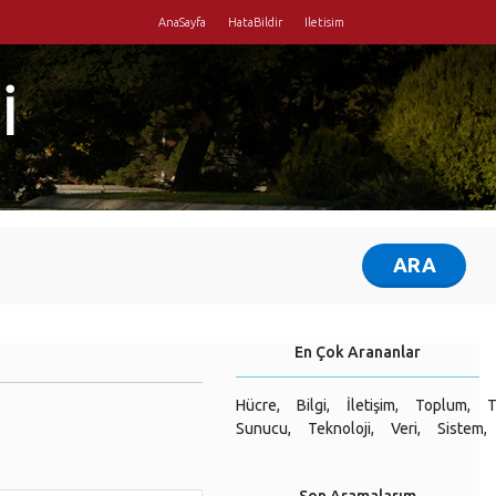
AnaSayfa
HataBildir
Iletisim
İ
En Çok Arananlar
Hücre,
Bilgi,
İletişim,
Toplum,
T
Sunucu,
Teknoloji,
Veri,
Sistem,