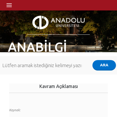
ANABİLGİ
Kavram Açıklaması
Kaynak: