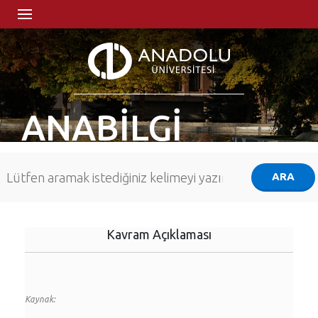
ANABİLGİ
Kavram Açıklaması
Kaynak: