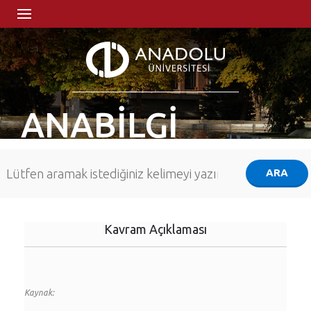
ANABİLGİ
Kavram Açıklaması
Kaynak: