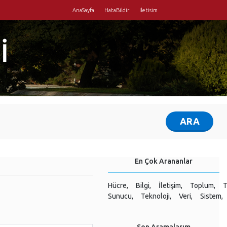
AnaSayfa
HataBildir
Iletisim
İ
En Çok Arananlar
Hücre,
Bilgi,
İletişim,
Toplum,
T
Sunucu,
Teknoloji,
Veri,
Sistem,