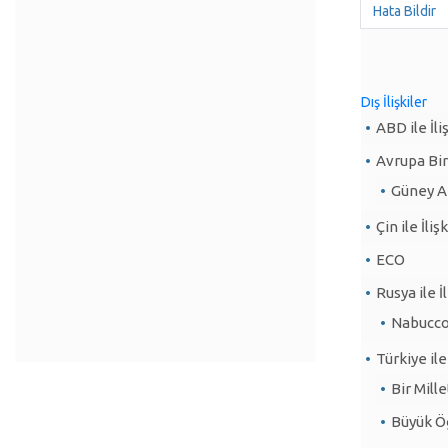
Hata Bildir
Dış İlişkiler
ABD ile İli
Avrupa Birli
Güney A
Çin ile İliş
ECO
Rusya ile İl
Nabucc
Türkiye ile 
Bir Mille
Büyük Ö