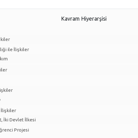
Kavram Hiyerarşisi
şkiler
ği ile İlişkiler
kım
kiler
işkiler
o
İlişkiler
t, İki Devlet İlkesi
ğrenci Projesi