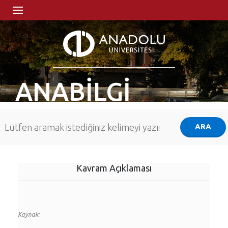
ANABİLGİ
Kavram Açıklaması
Kaynak: