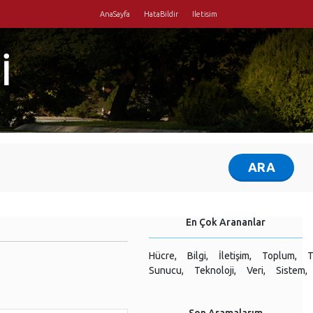
AnaSayfa
HataBildir
Iletisim
İ
En Çok Arananlar
Hücre,
Bilgi,
İletişim,
Toplum,
T
Sunucu,
Teknoloji,
Veri,
Sistem,