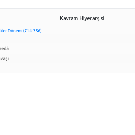
Kavram Hiyerarşisi
liler Dönemi (714-756)
hedâ
avaşı