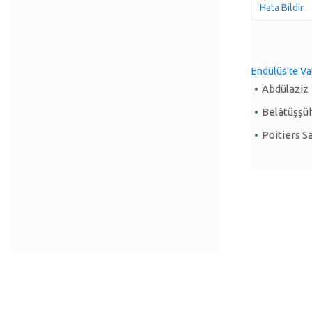
Hata Bildir
Endülüs'te Va
Abdülaziz
Belâtüşşü
Poitiers S