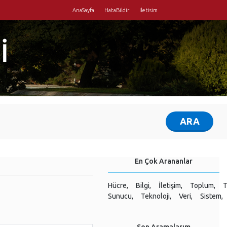
AnaSayfa
HataBildir
Iletisim
İ
En Çok Arananlar
Hücre,
Bilgi,
İletişim,
Toplum,
T
Sunucu,
Teknoloji,
Veri,
Sistem,